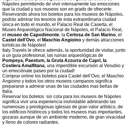
Nápoles permitiendo de vivir intensamente las emociones
que la ciudad y sus museos son en grado de ofrecerte.
Reservando ahora los boletos para los museos de Nápoles,
podrás admirar los tesoros de esta extraordinaria ciudad
única en todo el mundo, el Palacio Real de Caserta, el
Museo Arqueológico Nacional de Nápoles, el Palacio Real,
el
museo de Capodimonte
, la
Certosa de San Marino
, el
Castel dell’Ovo
, el
Maschio Angioino
y demás atracciones
turísticas de Nápoles!
Italy Travels le ofrece además, la oportunidad de visitar, junto
a un guía profesional, las ruinas arqueológicas de
Pompeya, Paestum, la Gruta Azzurra de Capri, la
Costiera Amalfitana
, una imperdible excursión al Vesubio y
un emociónate paseo por la ciudad!
Comprar online los boletos para Castel dell’Ovo, el Maschio
Angioino y todos los otros museos campanos significa
prepararse a admirar unas de las ciudades mas bellas de
Italia.
Reservar los boletos sin cola para los museos de Nápoles
significa vivir una experiencia inolvidable admirando las
numerosas y prestigiosas iglesias de gran valor artístico, de
los edificios históricos y todos los museos mas importantes,
gozaras aunque de un ambiente moderno, de gran vivacidad
y lleno de colores radiantes.