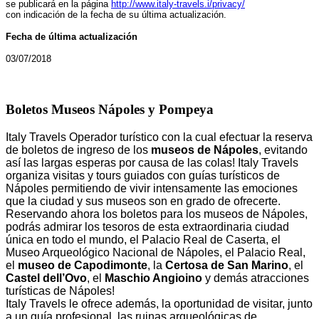
se publicará en la página
http://www.italy-travels.i/privacy/
con indicación de la fecha de su última actualización.
Fecha de última actualización
03/07/2018
Boletos Museos Nápoles y Pompeya
Italy Travels Operador turístico con la cual efectuar la reserva
de boletos de ingreso de los
museos de Nápoles
, evitando
así las largas esperas por causa de las colas! Italy Travels
organiza visitas y tours guiados con guías turísticos de
Nápoles permitiendo de vivir intensamente las emociones
que la ciudad y sus museos son en grado de ofrecerte.
Reservando ahora los boletos para los museos de Nápoles,
podrás admirar los tesoros de esta extraordinaria ciudad
única en todo el mundo, el Palacio Real de Caserta, el
Museo Arqueológico Nacional de Nápoles, el Palacio Real,
el
museo de Capodimonte
, la
Certosa de San Marino
, el
Castel dell’Ovo
, el
Maschio Angioino
y demás atracciones
turísticas de Nápoles!
Italy Travels le ofrece además, la oportunidad de visitar, junto
a un guía profesional, las ruinas arqueológicas de