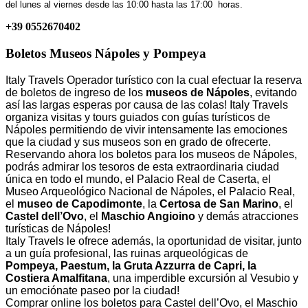
del lunes al viernes desde las 10:00 hasta las 17:00 horas.
+39 0552670402
Boletos Museos Nápoles y Pompeya
Italy Travels Operador turístico con la cual efectuar la reserva
de boletos de ingreso de los
museos de Nápoles
, evitando
así las largas esperas por causa de las colas! Italy Travels
organiza visitas y tours guiados con guías turísticos de
Nápoles permitiendo de vivir intensamente las emociones
que la ciudad y sus museos son en grado de ofrecerte.
Reservando ahora los boletos para los museos de Nápoles,
podrás admirar los tesoros de esta extraordinaria ciudad
única en todo el mundo, el Palacio Real de Caserta, el
Museo Arqueológico Nacional de Nápoles, el Palacio Real,
el
museo de Capodimonte
, la
Certosa de San Marino
, el
Castel dell’Ovo
, el
Maschio Angioino
y demás atracciones
turísticas de Nápoles!
Italy Travels le ofrece además, la oportunidad de visitar, junto
a un guía profesional, las ruinas arqueológicas de
Pompeya, Paestum, la Gruta Azzurra de Capri, la
Costiera Amalfitana
, una imperdible excursión al Vesubio y
un emociónate paseo por la ciudad!
Comprar online los boletos para Castel dell’Ovo, el Maschio