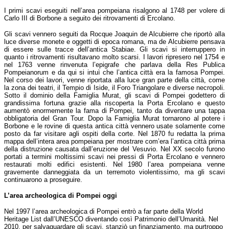
I primi scavi eseguiti nell’area pompeiana risalgono al 1748 per volere di
Carlo III di Borbone a seguito dei ritrovamenti di Ercolano.
Gli scavi vennero seguiti da Rocque Joaquin de Alcubierre che riportò alla
luce diverse monete e oggetti di epoca romana, ma de Alcubierre pensava
di essere sulle tracce dell’antica Stabiae. Gli scavi si interruppero in
quanto i ritrovamenti risultavano molto scarsi. I lavori ripresero nel 1754 e
nel 1763 venne rinvenuta l’epigrafe che parlava della Res Publica
Pompeianorum e da qui si intuì che l’antica città era la famosa Pompei.
Nel corso dei lavori, venne riportata alla luce gran parte della città, come
la zona dei teatri, il Tempio di Iside, il Foro Triangolare e diverse necropoli.
Sotto il dominio della Famiglia Murat, gli scavi di Pompei godettero di
grandissima fortuna grazie alla riscoperta la Porta Ercolano e questo
aumentò enormemente la fama di Pompei, tanto da diventare una tappa
obbligatoria del Gran Tour. Dopo la Famiglia Murat tornarono al potere i
Borbone e le rovine di questa antica città vennero usate solamente come
posto da far visitare agli ospiti della corte. Nel 1870 fu redatta la prima
mappa dell’intera area pompeiana per mostrare com’era l’antica città prima
della distruzione causata dall’eruzione del Vesuvio. Nel XX secolo furono
portati a termini moltissimi scavi nei pressi di Porta Ercolano e vennero
restaurati molti edifici esistenti. Nel 1980 l’area pompeiana venne
gravemente danneggiata da un terremoto violentissimo, ma gli scavi
continuarono a proseguire.
L’area archeologica di Pompei oggi
Nel 1997 l’area archeologica di Pompei entrò a far parte della World
Heritage List dall’UNESCO diventando così Patrimonio dell’Umanità. Nel
2010, per salvaguardare gli scavi, stanziò un finanziamento, ma purtroppo