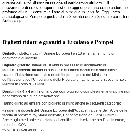
durante dei lavori di ristrutturazione si verificarono altri crolli. Il
ritrovamento di notevoli reperti fa sì che oggi si possano comprendere nel
profondo gli usi, i consumi e l’arte di oltre due millenni fa. Oggi l’area
archeologica di Pompei è gestita dalla Soprintendenza Speciale per i Beni
Archeologici.
Biglietti ridotti e gratuiti a Ercolano e Pompei
Biglietto ridotto
: cittadini Unione Europea tra i 18 e i 24 anni muniti di
documento di identità.
Biglietto gratuito
: minori di 18 anni in possesso di documento di
identità;
i
docenti italiani
in possesso di idonea documentazione rilasciata a
cura dell'istituzione scolastica (modello predisposto dal Ministero
dell'Istruzione, dell'Università e della Ricerca) unitamente ad un documento di
identità in corso di validità.
Bambini da 0 a 4 anni non ancora compiuti
sono completamente gratuiti e non
necessitano di alcuna prenotazione.
Hanno diritto ad entrare con biglietto gratuito anche le seguenti categorie:
- studenti e docenti dell'Unione Europea dell'Accademia delle Belli Arti e delle
facoltà di Architettura, Storia dell'Arte, Conservazione dei Beni Culturali,
Archelogia mediante esibizione del certificato di iscrizione per l'a.a. in corso;
- membri ICOM;
- giornalisti con tesserino;