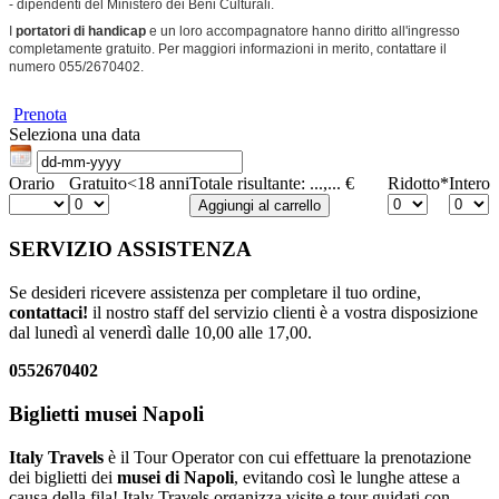
- dipendenti del Ministero dei Beni Culturali.
I
portatori di handicap
e un loro accompagnatore hanno diritto all'ingresso
completamente gratuito. Per maggiori informazioni in merito, contattare il
numero 055/2670402.
Prenota
Seleziona una data
Orario
Gratuito<18 anni
Totale risultante:
...,...
€
Ridotto*
Intero
SERVIZIO ASSISTENZA
Se desideri ricevere assistenza per completare il tuo ordine,
contattaci!
il nostro staff del servizio clienti è a vostra disposizione
dal lunedì al venerdì dalle 10,00 alle 17,00.
0552670402
Biglietti musei Napoli
Italy Travels
è il Tour Operator con cui effettuare la prenotazione
dei biglietti dei
musei di Napoli
, evitando così le lunghe attese a
causa della fila! Italy Travels organizza visite e tour guidati con