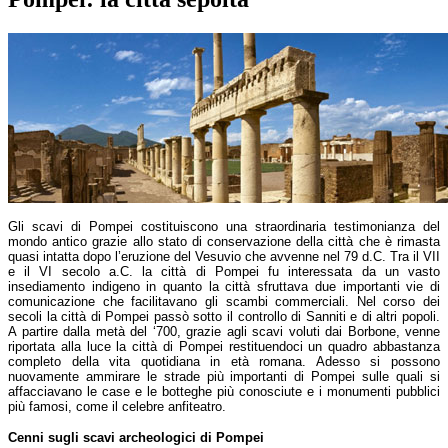
Gli scavi di Pompei costituiscono una straordinaria testimonianza del
mondo antico grazie allo stato di conservazione della città che è rimasta
quasi intatta dopo l’eruzione del Vesuvio che avvenne nel 79 d.C. Tra il VII
e il VI secolo a.C. la città di Pompei fu interessata da un vasto
insediamento indigeno in quanto la città sfruttava due importanti vie di
comunicazione che facilitavano gli scambi commerciali. Nel corso dei
secoli la città di Pompei passò sotto il controllo di Sanniti e di altri popoli.
A partire dalla metà del ‘700, grazie agli scavi voluti dai Borbone, venne
riportata alla luce la città di Pompei restituendoci un quadro abbastanza
completo della vita quotidiana in età romana. Adesso si possono
nuovamente ammirare le strade più importanti di Pompei sulle quali si
affacciavano le case e le botteghe più conosciute e i monumenti pubblici
più famosi, come il celebre anfiteatro.
Cenni sugli scavi archeologici di Pompei