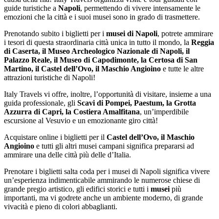
guide turistiche a
Napoli
, permettendo di vivere intensamente le
emozioni che la città e i suoi musei sono in grado di trasmettere.
Prenotando subito i biglietti per i
musei di Napoli
, potrete ammirare
i tesori di questa straordinaria città unica in tutto il mondo, la
Reggia
di Caserta, il Museo Archeologico Nazionale di Napoli, il
Palazzo Reale, il Museo di Capodimonte, la Certosa di San
Martino, il Castel dell’Ovo, il Maschio Angioino
e tutte le altre
attrazioni turistiche di Napoli!
Italy Travels vi offre, inoltre, l’opportunità di visitare, insieme a una
guida professionale, gli
Scavi di Pompei, Paestum, la Grotta
Azzurra di Capri, la Costiera Amalfitana
, un’imperdibile
escursione al Vesuvio e un emozionante giro città!
Acquistare online i biglietti per il
Castel dell’Ovo, il Maschio
Angioino
e tutti gli altri musei campani significa prepararsi ad
ammirare una delle città più delle d’Italia.
Prenotare i biglietti salta coda per i musei di Napoli significa vivere
un’esperienza indimenticabile ammirando le numerose chiese di
grande pregio artistico, gli edifici storici e tutti i
musei
più
importanti, ma vi godrete anche un ambiente moderno, di grande
vivacità e pieno di colori abbaglianti.